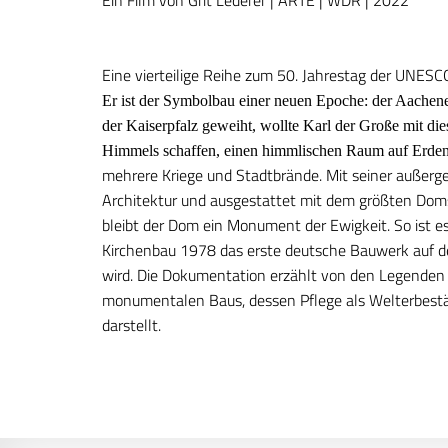
Ein Film von Grit Lederer | ARTE | WDR | 2022
Eine vierteilige Reihe zum 50. Jahrestag der UNESC
Er ist der Symbolbau einer neuen Epoche: der Aachen
der Kaiserpfalz geweiht, wollte Karl der Große mit d
Himmels schaffen, einen himmlischen Raum auf Erde
mehrere Kriege und Stadtbrände. Mit seiner außerg
Architektur und ausgestattet mit dem größten Dom
bleibt der Dom ein Monument der Ewigkeit.
So ist e
Kirchenbau 1978 das erste deutsche Bauwerk auf d
wird.
Die Dokumentation erzählt von den Legenden
monumentalen Baus, dessen Pflege als Welterbestä
darstellt.