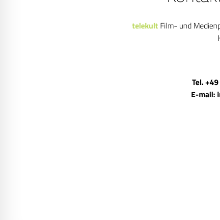
telekult
Film- und Medien
Tel. +49
E-mail: 