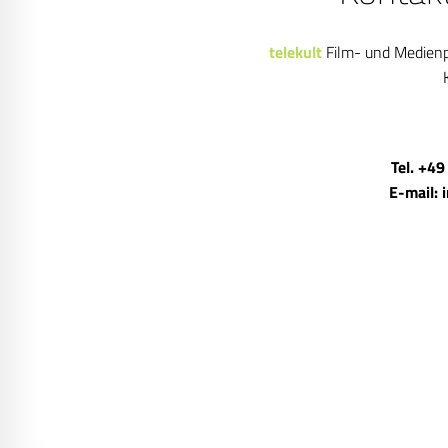
telekult
Film- und Medien
Tel. +49
E-mail: 