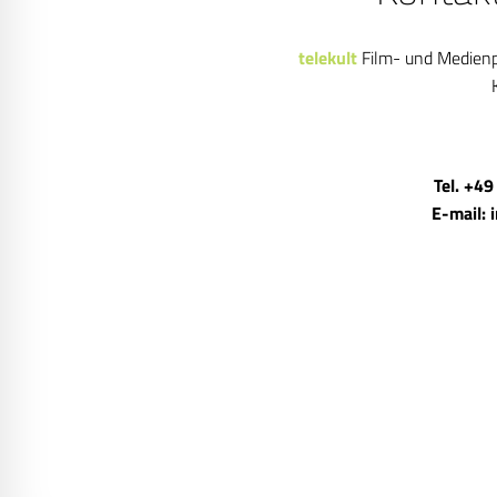
telekult
Film- und Medien
Tel. +49
E-mail: 