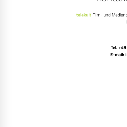
telekult
Film- und Medien
Tel. +49
E-mail: 