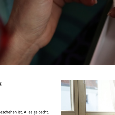
g
b
eschehen ist. Alles gelöscht.