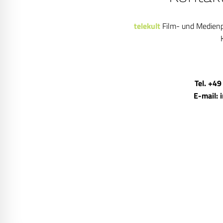
telekult
Film- und Medien
Tel. +49
E-mail: 